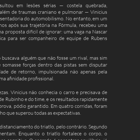
ultou em lesões sérias — costela quebrada,
além de traumas craniano e pulmonar — Vinicius
sentadoria do automobilismo. No entanto, em um
anos após sua trajetória na Fórmula, recebeu uma
a proposta difícil de ignorar: uma vaga na Nascar
brica para ser companheiro de equipe de Rubens
llo buscava alguém que não fosse um rival, mas sim
 somasse forças dentro das pistas sem disputar
dade de retorno, impulsionada não apenas pela
a afinidade profissional.
ezas. Vinicius não conhecia o carro e precisava de
 de Rubinho e do time, e os resultados rapidamente
prova, pódio garantido. Em quatro corridas, foram
ho que superou todas as expectativas.
 distanciamento do triatlo, pelo contrário. Segundo
mentam. Enquanto o triatlo fortalece o corpo, o