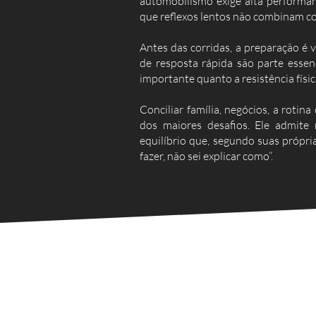
automobilismo exige alta performanc
que reflexos lentos não combinam c
Antes das corridas, a preparação é 
de resposta rápida são parte essenc
importante quanto a resistência físic
Conciliar família, negócios, a rotina
dos maiores desafios. Ele admit
equilíbrio que, segundo suas própria
fazer, não sei explicar como”.