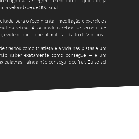
e cognitiva. O segredo é encontrar equilíbrio, já
om a velocidade de 300 km/h.
voltada para o foco mental: meditação e exercícios
ial da rotina. A agilidade cerebral se tornou tão
a, evidenciando o perfil multifacetado de Vinicius.
 de treinos como triatleta e a vida nas pistas é um
e não saber exatamente como consegue — é um
s palavras, “ainda não consegui decifrar. Eu só sei