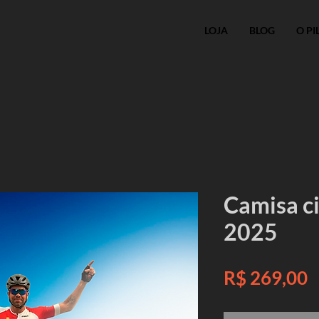
LOJA
BLOG
O PI
Camisa c
2025
P
R$ 269,00