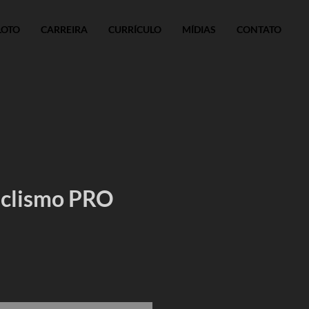
LOTO
CARREIRA
CURRÍCULO
MÍDIAS
CONTATO
iclismo PRO
reço