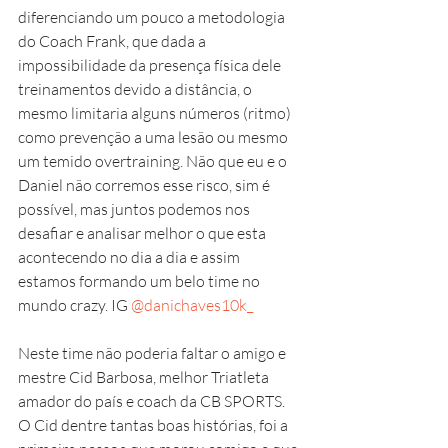
diferenciando um pouco a metodologia 
do Coach Frank, que dada a 
impossibilidade da presença física dele  
treinamentos devido a distância, o 
mesmo limitaria alguns números (ritmo) 
como prevenção a uma lesão ou mesmo 
um temido overtraining. Não que eu e o 
Daniel não corremos esse risco, sim é 
possível, mas juntos podemos nos 
desafiar e analisar melhor o que esta 
acontecendo no dia a dia e assim 
estamos formando um belo time no 
mundo crazy. IG 
@danichaves10k_
Neste time não poderia faltar o amigo e 
mestre Cid Barbosa, melhor Triatleta 
amador do país e coach da CB SPORTS. 
O Cid dentre tantas boas histórias, foi a 