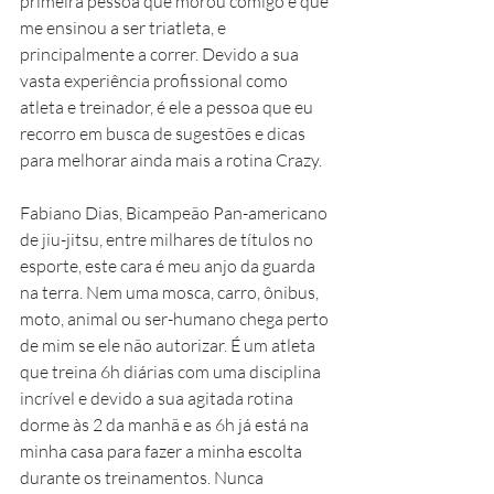
primeira pessoa que morou comigo e que 
me ensinou a ser triatleta, e 
principalmente a correr. Devido a sua 
vasta experiência profissional como 
atleta e treinador, é ele a pessoa que eu 
recorro em busca de sugestões e dicas 
para melhorar ainda mais a rotina Crazy.  
Fabiano Dias, Bicampeão Pan-americano 
de jiu-jitsu, entre milhares de títulos no 
esporte, este cara é meu anjo da guarda 
na terra. Nem uma mosca, carro, ônibus, 
moto, animal ou ser-humano chega perto 
de mim se ele não autorizar. É um atleta 
que treina 6h diárias com uma disciplina 
incrível e devido a sua agitada rotina 
dorme às 2 da manhã e as 6h já está na 
minha casa para fazer a minha escolta 
durante os treinamentos. Nunca 