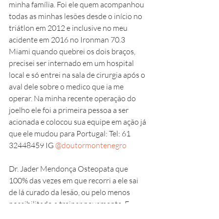
minha família. Foi ele quem acompanhou 
todas as minhas lesões desde o início no 
triátlon em 2012 e inclusive no meu 
acidente em 2016 no Ironman 70.3 
Miami quando quebrei os dois braços, 
precisei ser internado em um hospital 
local e só entrei na sala de cirurgia após o 
aval dele sobre o medico que ia me 
operar. Na minha recente operação do 
joelho ele foi a primeira pessoa a ser 
acionada e colocou sua equipe em ação já 
que ele mudou para Portugal: Tel: 61 
32448459 IG 
@doutormontenegro
Dr. Jader Mendonça Osteopata que 
100% das vezes em que recorri a ele sai 
de lá curado da lesão, ou pelo menos 
possibilitado a treinar novamente. E 
sempre pré e pôs competições ele coloca 